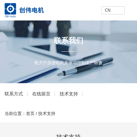
CN
网
走
产
新
技
联
E
网
走
产
新
技
联
E
联系我们
站
进
品
闻
术
系
N
站
进
品
闻
术
系
N
致力于步进电机及驱动控制生产研发
首
创
中
中
支
我
首
创
中
中
支
我
联系方式
在线留言
技术支持
当前位置：首页
/
技术支持
页
伟
心
心
持
们
页
伟
心
心
持
们