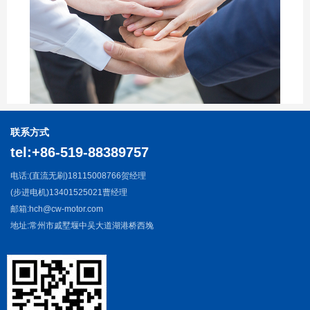
联系方式
tel:+86-519-88389757
电话:(直流无刷)18115008766贺经理
(步进电机)13401525021曹经理
邮箱:hch@cw-motor.com
地址:常州市戚墅堰中吴大道湖港桥西堍