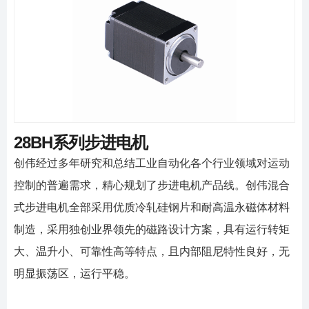
手机:+8613401525021(曹经理)
Fast Search
Contact Us
邮箱:hechunhua@cwmotor.cn
地址:常州市戚墅堰中吴大道湖港桥西堍
28BH系列步进电机
创伟经过多年研究和总结工业自动化各个行业领域对运动
控制的普遍需求，精心规划了步进电机产品线。创伟混合
式步进电机全部采用优质冷轧硅钢片和耐高温永磁体材料
制造，采用独创业界领先的磁路设计方案，具有运行转矩
大、温升小、可靠性高等特点，且内部阻尼特性良好，无
明显振荡区，运行平稳。