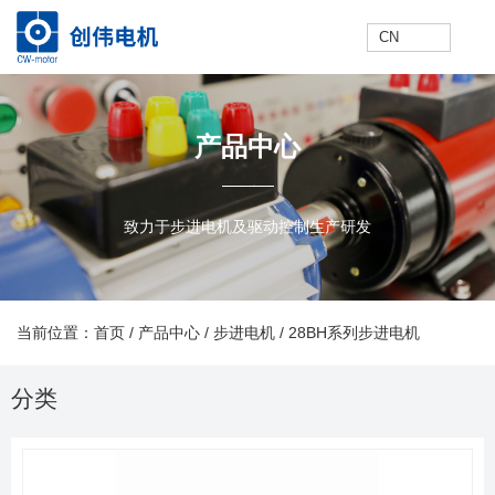
CN
网
走
产
新
技
联
E
网
走
产
新
技
联
E
产品中心
站
进
品
闻
术
系
N
站
进
品
闻
术
系
N
致力于步进电机及驱动控制生产研发
首
创
中
中
支
我
首
创
中
中
支
我
当前位置：首页
/
产品中心
/
步进电机
/
28BH系列步进电机
分类
产品中心
页
伟
心
心
持
们
页
伟
心
心
持
们
快速搜索
联系方式
Prodcuts Center
电话:+86-519-88389757