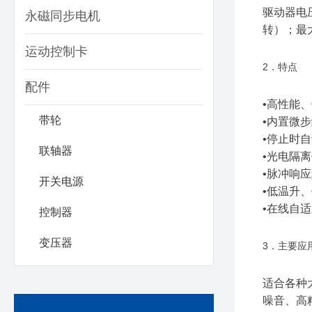
驱动器电压
永磁同步电机
转）；最
运动控制卡
2．特点
配件
•高性能
带轮
•内置微
•停止时
联轴器
•光电隔
•脉冲响应
开关电源
•低温升
•在线自适
控制器
变压器
3．主要应
适合各种
噪音、高