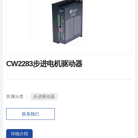
手机:+8613401525021(曹经理)
Fast Search
Contact Us
邮箱:hechunhua@cwmotor.cn
地址:常州市戚墅堰中吴大道湖港桥西堍
CW2283步进电机驱动器
步进驱动器
所属分类 ：
联系我们
详细介绍