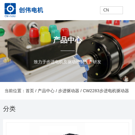
CN
网
走
产
新
技
联
E
网
走
产
新
技
联
E
产品中心
站
进
品
闻
术
系
N
站
进
品
闻
术
系
N
致力于步进电机及驱动控制生产研发
首
创
中
中
支
我
首
创
中
中
支
我
当前位置：首页
/
产品中心
/
步进驱动器
/
CW2283步进电机驱动器
分类
产品中心
页
伟
心
心
持
们
页
伟
心
心
持
们
快速搜索
联系方式
Prodcuts Center
电话:+86-519-88389757